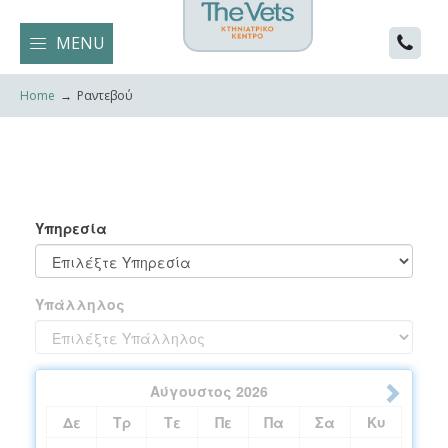
MENU
Home
→
Ραντεβού
Υπηρεσία
Υπάλληλος
Αύγουστος
2026
Δε
Τρ
Τε
Πε
Πα
Σα
Κυ